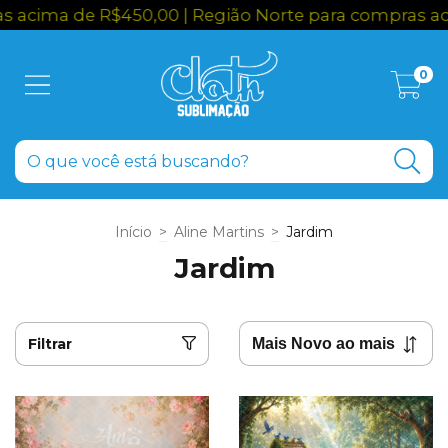
cima de R$450,00 | Região Norte para compras acim
0
Início
>
Aline Martins
>
Jardim
Jardim
Filtrar