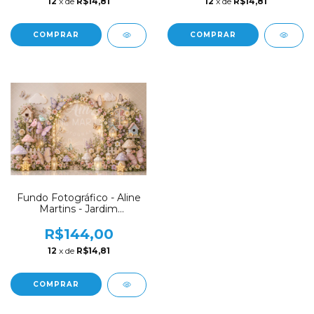
12
x de
R$14,81
12
x de
R$14,81
COMPRAR
COMPRAR
Fundo Fotográfico - Aline
Martins - Jardim
Encantado - AM169
R$144,00
12
x de
R$14,81
COMPRAR