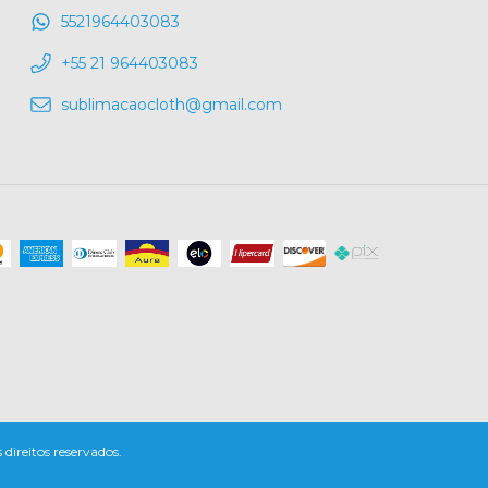
5521964403083
+55 21 964403083
sublimacaocloth@gmail.com
reitos reservados.