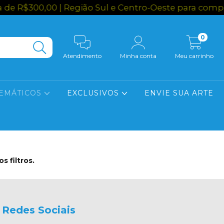
 R$300,00 | Região Sul e Centro-Oeste para compra
0
Atendimento
Minha conta
Meu carrinho
EMÁTICOS
EXCLUSIVOS
ENVIE SUA ARTE
 filtros.
Redes Sociais