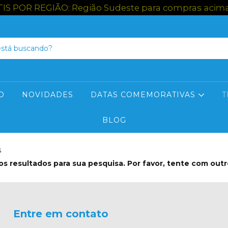
 POR REGIÃO: Região Sudeste para compras acima de
O
NOVIDADES
DATAS COMEMORATIVAS
T
BLOG
s
s resultados para sua pesquisa. Por favor, tente com outros
Entre em contato