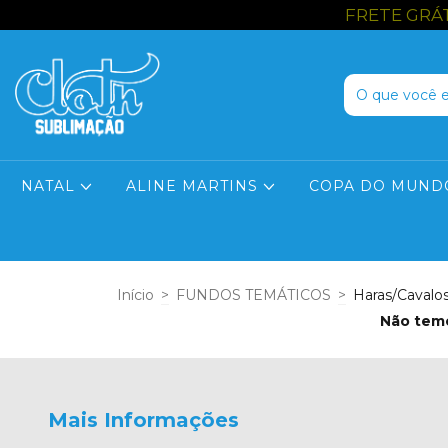
FRETE GRÁTIS
NATAL
ALINE MARTINS
COPA DO MUND
Início
>
FUNDOS TEMÁTICOS
>
Haras/Cavalo
Não temo
Mais Informações