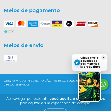
Meios de pagamento
Meios de envio
×
Clique e veja
a qualidade
▶
dos materiais
ja produzidos
Copyright CLOTH SUBLIMAÇÃO - 63382398000198 - 2026. Todos os
direitos reservados.
Ao navegar por este site
você aceita o uso de cookies
para agilizar a sua experiência de compra.