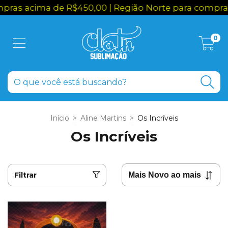
ras acima de R$450,00 | Região Norte para compras
0
Início
>
Aline Martins
>
Os Incríveis
Os Incríveis
Filtrar