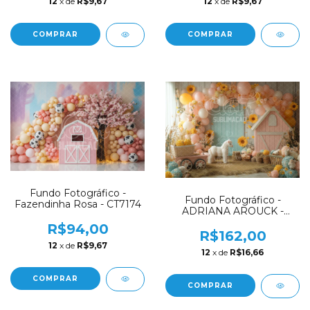
12
x de
R$9,67
12
x de
R$9,67
COMPRAR
COMPRAR
Fundo Fotográfico -
Fundo Fotográfico -
Fazendinha Rosa - CT7174
ADRIANA AROUCK -
FAZENDINHA -
R$94,00
COWGIRL - AD2115
R$162,00
12
x de
R$9,67
12
x de
R$16,66
COMPRAR
COMPRAR