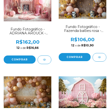
Fundo Fotográfico -
Fundo Fotográfico -
Fazenda balões rosa -
ADRIANA AROUCK -
CL3429
FAZENDINHA -
R$106,00
COWGIRL - AD7898
R$162,00
12
x de
R$10,90
12
x de
R$16,66
COMPRAR
COMPRAR