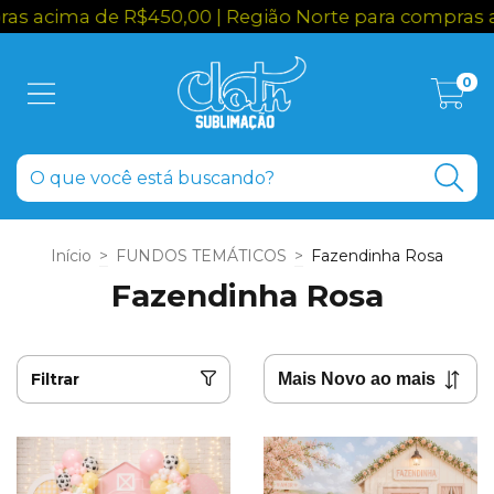
a de R$450,00 | Região Norte para compras acima d
0
Início
>
FUNDOS TEMÁTICOS
>
Fazendinha Rosa
Fazendinha Rosa
Filtrar