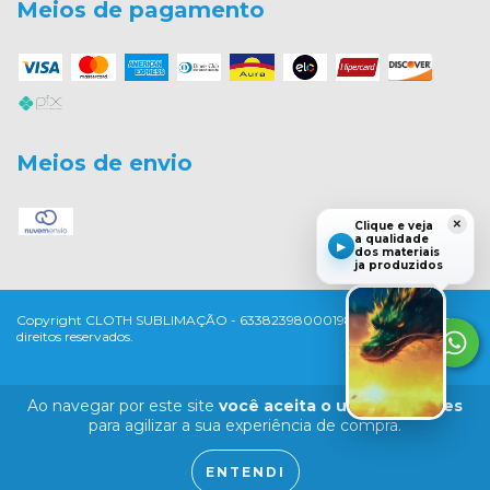
Meios de pagamento
Meios de envio
×
Clique e veja
a qualidade
▶
dos materiais
ja produzidos
Copyright CLOTH SUBLIMAÇÃO - 63382398000198 - 2026. Todos os
direitos reservados.
Ao navegar por este site
você aceita o uso de cookies
para agilizar a sua experiência de compra.
ENTENDI