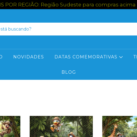
OR REGIÃO: Região Sudeste para compras acima de R$
O
NOVIDADES
DATAS COMEMORATIVAS
T
BLOG