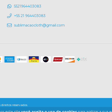
5521964403083
+55 21 964403083
sublimacaocloth@gmail.com
reitos reservados.
or este site
você aceita o uso de cookies
para agilizar a sua 