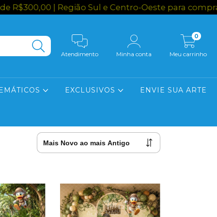
300,00 | Região Sul e Centro-Oeste para compras a
0
Atendimento
Minha conta
Meu carrinho
EMÁTICOS
EXCLUSIVOS
ENVIE SUA ARTE