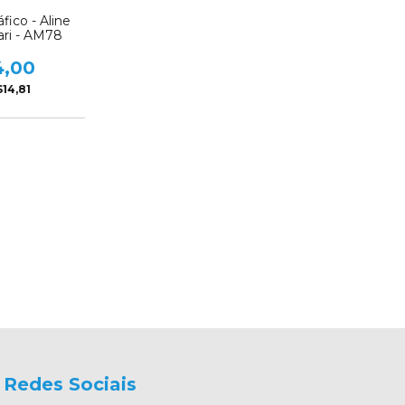
fico - Aline
fari - AM78
4,00
14,81
Redes Sociais