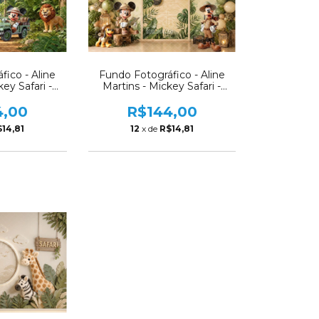
Fundo Fotográfico - Aline
fico - Aline
Martins - Mickey Safari -
ey Safari -
AM327
47
R$144,00
4,00
12
x de
R$14,81
14,81