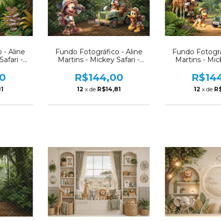
Fundo Fotográfico - Aline
 - Aline
Fundo Fotográ
Martins - Mickey Safari -
afari -
Martins - Mick
AM348
AM3
R$144,00
0
R$14
12
x de
R$14,81
81
12
x de
R$