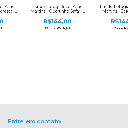
 - Aline
Fundo Fotográ
Fundo Fotográfico - Aline
loresta -
Martins - Sa
Martins - Quartinho Safari -
AM134
0
R$14
R$144,00
81
12
x de
R$
12
x de
R$14,81
Entre em contato