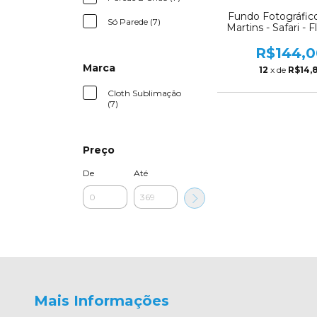
Fundo Fotográfico
Só Parede (7)
Martins - Safari - F
AM326
R$144,0
Marca
12
x de
R$14,
Cloth Sublimação
(7)
Preço
De
Até
Mais Informações