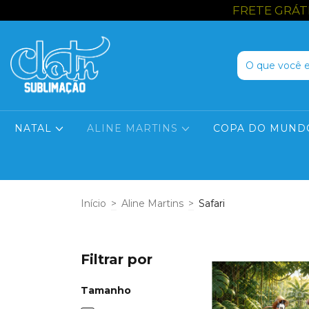
FRETE GRÁTIS P
NATAL
ALINE MARTINS
COPA DO MUND
Início
>
Aline Martins
>
Safari
Filtrar por
Tamanho