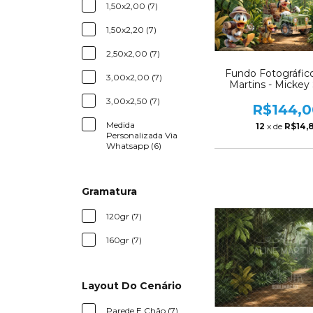
1,50x2,00 (7)
1,50x2,20 (7)
2,50x2,00 (7)
Fundo Fotográfico
3,00x2,00 (7)
Martins - Mickey S
AM349
3,00x2,50 (7)
R$144,0
Medida
12
x de
R$14,
Personalizada Via
Whatsapp (6)
Gramatura
120gr (7)
160gr (7)
Layout Do Cenário
Parede E Chão (7)