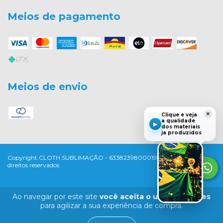
Meios de pagamento
Meios de envio
×
Clique e veja
a qualidade
▶
dos materiais
ja produzidos
Copyright CLOTH SUBLIMAÇÃO - 63382398000198 - 2026. Todos os
direitos reservados.
Ao navegar por este site
você aceita o uso de cookies
para agilizar a sua experiência de compra.