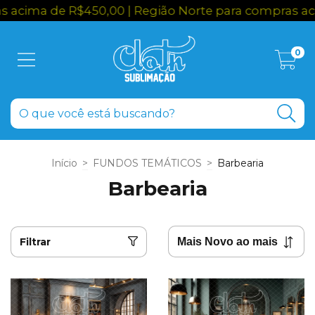
ma de R$450,00 | Região Norte para compras acima 
0
Início
>
FUNDOS TEMÁTICOS
>
Barbearia
Barbearia
Filtrar