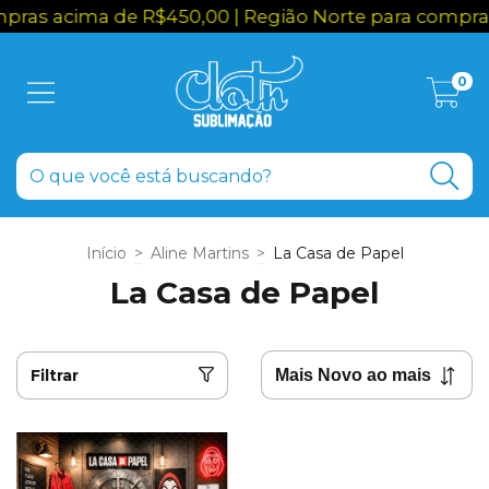
ras acima de R$450,00 | Região Norte para compras
0
Início
>
Aline Martins
>
La Casa de Papel
La Casa de Papel
Filtrar