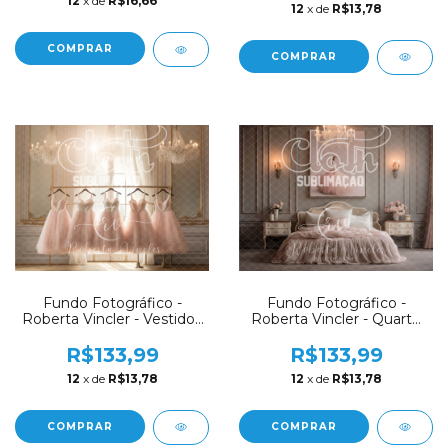
12
x de
R$16,66
12
x de
R$13,78
COMPRAR
COMPRAR
Fundo Fotográfico -
Fundo Fotográfico -
Roberta Vincler - Vestidos
Roberta Vincler - Quarto
Bailarina / Ballet Luxo -
Bailarina / Ballet Luxo -
RV05
RV04
R$133,99
R$133,99
12
x de
R$13,78
12
x de
R$13,78
COMPRAR
COMPRAR