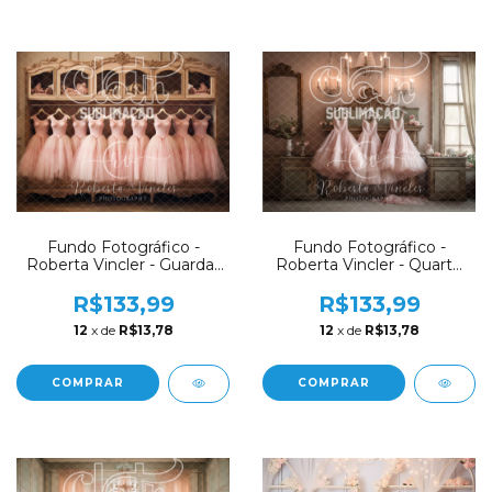
Fundo Fotográfico -
Fundo Fotográfico -
Roberta Vincler - Guarda-
Roberta Vincler - Quarto
Roupa Bailarina / Ballet
Bailarina / Ballet Luxo -
Luxo - RV03
RV02
R$133,99
R$133,99
12
x de
R$13,78
12
x de
R$13,78
COMPRAR
COMPRAR