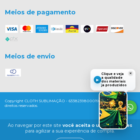
Meios de pagamento
Meios de envio
×
Clique e veja
a qualidade
▶
dos materiais
ja produzidos
Copyright CLOTH SUBLIMAÇÃO - 63382398000198 - 2026. Todos os
direitos reservados.
Ao navegar por este site
você aceita o uso de cookies
para agilizar a sua experiência de compra.