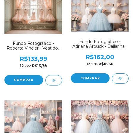
Fundo Fotográfico -
Fundo Fotográfico -
Adriana Arouck - Bailarina -
Roberta Vincler - Vestidos
AD3543
Bailarina / Ballet Luxo -
R$162,00
RV01
R$133,99
12
x de
R$16,66
12
x de
R$13,78
COMPRAR
COMPRAR