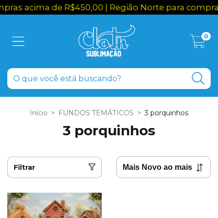
ras acima de R$450,00 | Região Norte para compras
0
Início
>
FUNDOS TEMÁTICOS
>
3 porquinhos
3 porquinhos
Filtrar