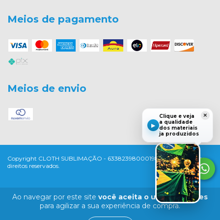
Meios de pagamento
Meios de envio
×
Clique e veja
a qualidade
▶
dos materiais
ja produzidos
Copyright CLOTH SUBLIMAÇÃO - 63382398000198 - 2026. Todos os
direitos reservados.
Ao navegar por este site
você aceita o uso de cookies
para agilizar a sua experiência de compra.