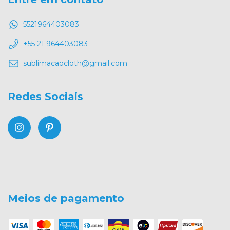
5521964403083
+55 21 964403083
sublimacaocloth@gmail.com
Redes Sociais
Meios de pagamento