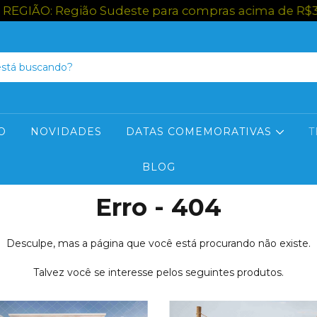
IÃO: Região Sudeste para compras acima de R$300,0
O
NOVIDADES
DATAS COMEMORATIVAS
T
BLOG
Erro - 404
Desculpe, mas a página que você está procurando não existe.
Talvez você se interesse pelos seguintes produtos.