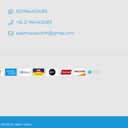
5521964403083
+55 21 964403083
sublimacaocloth@gmail.com
reitos reservados.