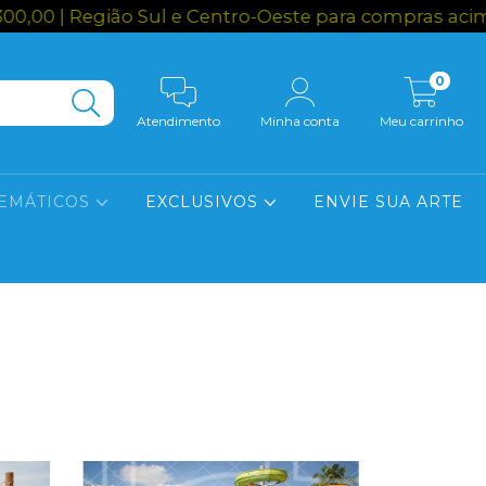
0 | Região Sul e Centro-Oeste para compras acima 
0
Atendimento
Minha conta
Meu carrinho
EMÁTICOS
EXCLUSIVOS
ENVIE SUA ARTE