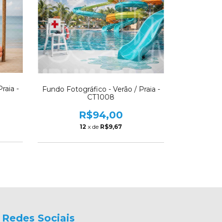
raia -
Fundo Fotográfico - Verão / Praia -
CT1008
R$94,00
12
x de
R$9,67
Redes Sociais