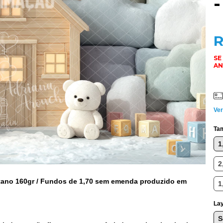
R
Ver
Ta
1
2
tano 160gr / Fundos de 1,70 sem emenda produzido em
1
Lay
S