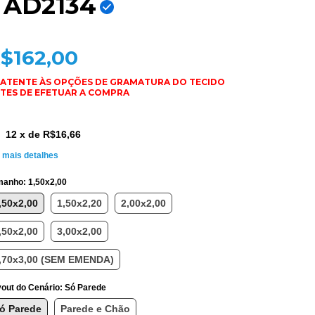
- AD2134
$162,00
12
x de
R$16,66
 mais detalhes
manho:
1,50x2,00
,50x2,00
1,50x2,20
2,00x2,00
,50x2,00
3,00x2,00
,70x3,00 (SEM EMENDA)
out do Cenário:
Só Parede
ó Parede
Parede e Chão