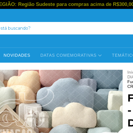
ão Sudeste para compras acima de R$300,00 | Região S
NOVIDADES
DATAS COMEMORATIVAS
TEMÁTI
Iní
DI
Fu
CR
-