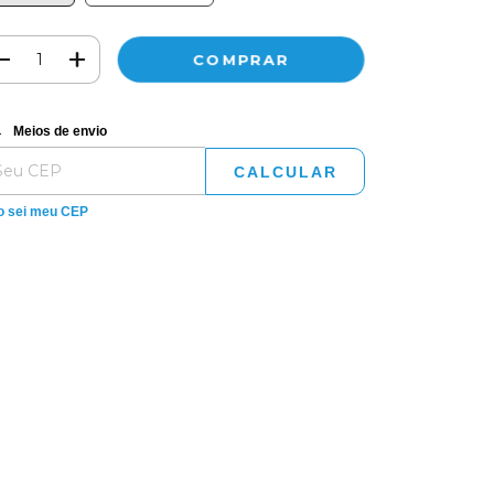
regas para o CEP:
ALTERAR CEP
Meios de envio
CALCULAR
o sei meu CEP