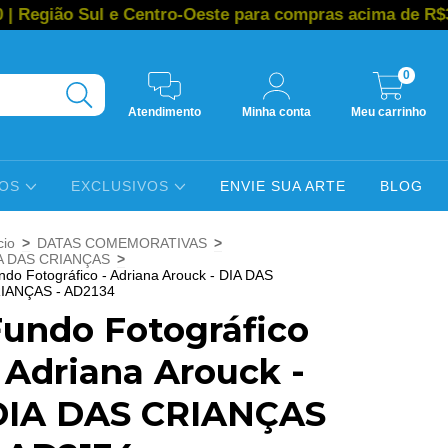
ul e Centro-Oeste para compras acima de R$350,00 | R
0
Atendimento
Minha conta
Meu carrinho
COS
EXCLUSIVOS
ENVIE SUA ARTE
BLOG
cio
>
DATAS COMEMORATIVAS
>
A DAS CRIANÇAS
>
ndo Fotográfico - Adriana Arouck - DIA DAS
IANÇAS - AD2134
Fundo Fotográfico
 Adriana Arouck -
DIA DAS CRIANÇAS