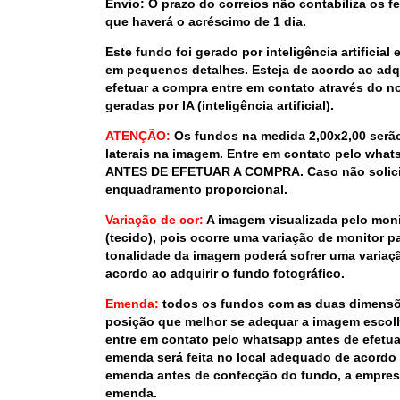
Envio: O prazo do correios não contabiliza os fe
que haverá o acréscimo de 1 dia.
Este fundo foi gerado por inteligência artificia
em pequenos detalhes. Esteja de acordo ao adqu
efetuar a compra entre em contato através do 
geradas por IA (inteligência artificial).
ATENÇÃO:
Os fundos na medida 2,00x2,00 serão
laterais na imagem. Entre em contato pelo wha
ANTES DE EFETUAR A COMPRA. Caso não solicit
enquadramento proporcional.
Variação de cor:
A imagem visualizada pelo moni
(tecido), pois ocorre uma variação de monitor 
tonalidade da imagem poderá sofrer uma variação
acordo ao adquirir o fundo fotográfico.
Emenda:
todos os fundos com as duas dimensõe
posição que melhor se adequar a imagem escolh
entre em contato pelo whatsapp antes de efetuar
emenda será feita no local adequado de acordo
emenda antes de confecção do fundo, a empresa
emenda.