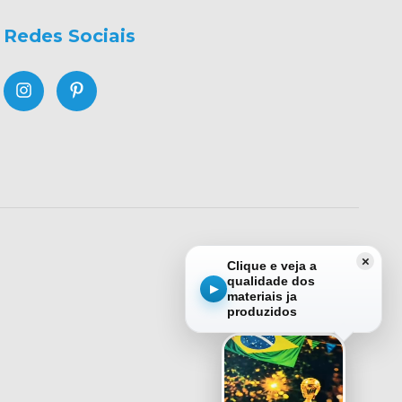
Redes Sociais
×
Clique e veja a
qualidade dos
▶
materiais ja
produzidos