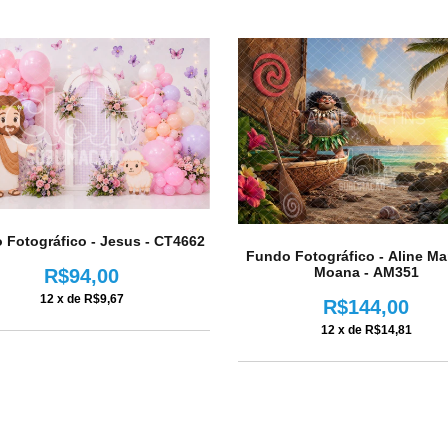
 Fotográfico - Jesus - CT4662
Fundo Fotográfico - Aline Mar
Moana - AM351
R$94,00
12
x de
R$9,67
R$144,00
12
x de
R$14,81