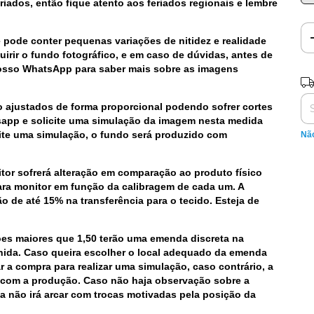
riados, então fique atento aos feriados regionais e lembre
l e pode conter pequenas variações de nitidez e realidade
irir o fundo fotográfico, e em caso de dúvidas, antes de
nosso WhatsApp para saber mais sobre as imagens
Ent
 ajustados de forma proporcional podendo sofrer cortes
tsapp e solicite uma simulação da imagem nesta medida
e uma simulação, o fundo será produzido com
Nã
tor sofrerá alteração em comparação ao produto físico
para monitor em função da calibragem de cada um. A
 de até 15% na transferência para o tecido. Esteja de
s maiores que 1,50 terão uma emenda discreta na
ida. Caso queira escolher o local adequado da emenda
 a compra para realizar uma simulação, caso contrário, a
 com a produção. Caso não haja observação sobre a
 não irá arcar com trocas motivadas pela posição da