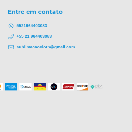
Entre em contato
5521964403083
+55 21 964403083
sublimacaocloth@gmail.com