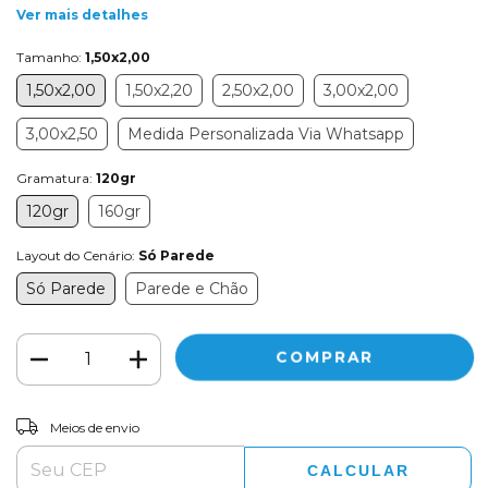
Ver mais detalhes
Tamanho:
1,50x2,00
1,50x2,00
1,50x2,20
2,50x2,00
3,00x2,00
3,00x2,50
Medida Personalizada Via Whatsapp
Gramatura:
120gr
120gr
160gr
Layout do Cenário:
Só Parede
Só Parede
Parede e Chão
ALTERAR CEP
Entregas para o CEP:
Meios de envio
CALCULAR