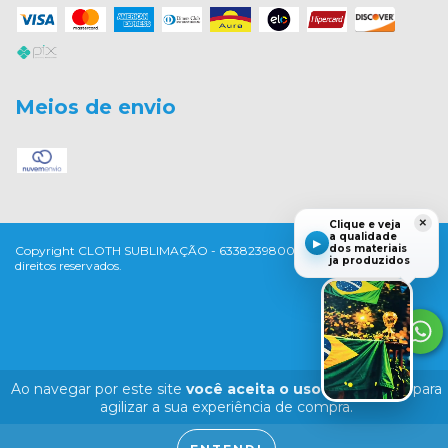
Meios de envio
×
Clique e veja
a qualidade
▶
dos materiais
Copyright CLOTH SUBLIMAÇÃO - 63382398000198 - 2026. Todos os
ja produzidos
direitos reservados.
Ao navegar por este site
você aceita o uso de cookies
para
agilizar a sua experiência de compra.