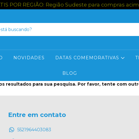
S POR REGIÃO: Região Sudeste para compras acima d
O
NOVIDADES
DATAS COMEMORATIVAS
T
BLOG
s resultados para sua pesquisa. Por favor, tente com outros
Entre em contato
5521964403083