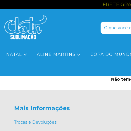
FRETE GRÁTI
NATAL
ALINE MARTINS
COPA DO MUND
Início
>
SMASH THE CAKE
>
Cores Lisas
Não temo
Mais Informações
Trocas e Devoluções