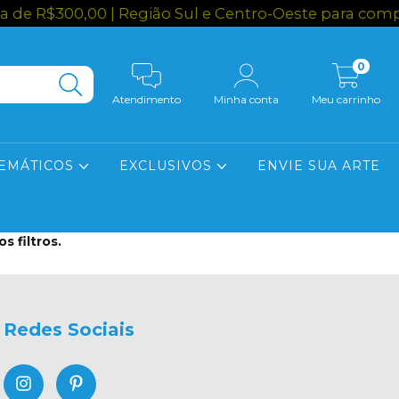
e R$300,00 | Região Sul e Centro-Oeste para compr
0
Atendimento
Minha conta
Meu carrinho
EMÁTICOS
EXCLUSIVOS
ENVIE SUA ARTE
 filtros.
Redes Sociais