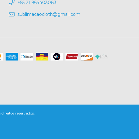
+55 21 964403083
sublimacaocloth@gmail.com
reitos reservados.